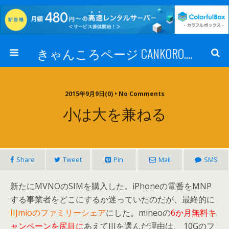
きゃんころページ CANKORO.COM
2015年9月9日(0) • No Comments
小は大を兼ねる
Share
Tweet
Pin
Mail
SMS
新たにMVNOのSIMを購入した。iPhoneの電番をMNP
する事業者をどこにするか迷っていたのだが、最終的に
IIJmioのファミリーシェア
にした。mineoの
6か月無料キ
ャンペーンを尻目に
あえてIIJを選んだ理由は、 10Gのフ