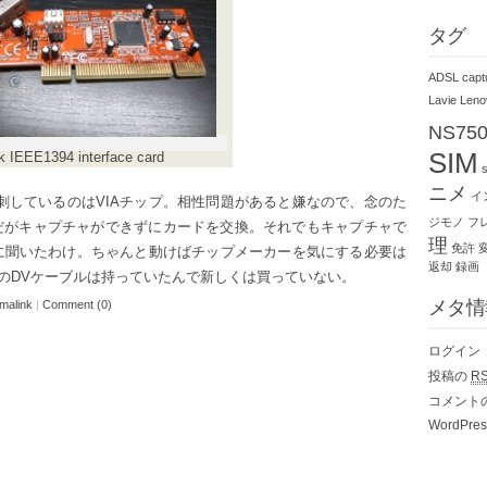
タグ
ADSL
capt
Lavie
Leno
NS75
SIM
k IEEE1394 interface card
ニメ
イ
に刺しているのはVIAチップ。相性問題があると嫌なので、念のた
ジモノ
フ
だがキャプチャができずにカードを交換。それでもキャプチャで
理
免許
に聞いたわけ。ちゃんと動けばチップメーカーを気にする必要は
返却
録画
4pinのDVケーブルは持っていたんで新しくは買っていない。
メタ情
malink
|
Comment (0)
ログイン
投稿の
R
コメント
WordPres