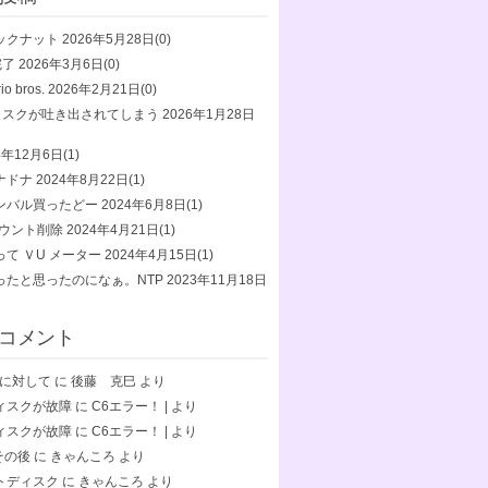
ックナット
2026年5月28日(0)
完了
2026年3月6日(0)
io bros.
2026年2月21日(0)
ディスクが吐き出されてしまう
2026年1月28日
4年12月6日(1)
ナドナ
2024年8月22日(1)
ンバル買ったどー
2024年6月8日(1)
カウント削除
2024年4月21日(1)
て ＶU メーター
2024年4月15日(1)
ったと思ったのになぁ。NTP
2023年11月18日
コメント
終了に対して
に
後藤 克巳
より
ィスクが故障
に
C6エラー！ |
より
ィスクが故障
に
C6エラー！ |
より
5その後
に
きゃんころ
より
トディスク
に
きゃんころ
より