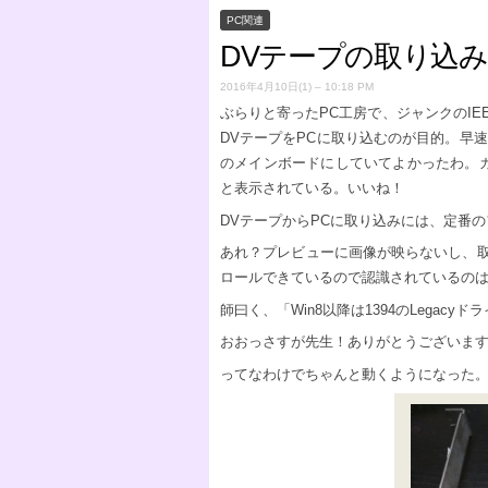
PC関連
DVテープの取り込み
2016年4月10日(1) – 10:18 PM
ぶらりと寄ったPC工房で、ジャンクのIEEE1
DVテープをPCに取り込むのが目的。早速デ
のメインボードにしていてよかったわ。
と表示されている。いいね！
DVテープからPCに取り込みには、定番の
あれ？プレビューに画像が映らないし、取
ロールできているので認識されているの
師曰く、「Win8以降は1394のLega
おおっさすが先生！ありがとうございま
ってなわけでちゃんと動くようになった