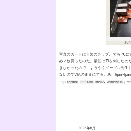
Jun
写真のカードはTI製のチップ。でもPC
め２枚買ったのだ。最初はTIを刺したの
きなかったので、ようやくグーグル先生
ないのでVIAのままにする。あ、6pin-
Tags
capture
,
IEEE1394
,
miniDV
,
Windows10
|
Per
2026年8月