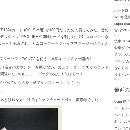
ハードロ
Wii 修理
super mar
394カード (PCI Slot用) が100円だったので買ってみた。昔の
Wii の
(0)
スクトップPCにIEEE1394カードを刺した。PCIスロットつき
洗車
202
カードも認識され、カムコーダーもデバイスマネージャにちゃん
愛車がド
スマホジ
フリーソフト”WinDV”を使う。早速キャプチャー開始！
SNS ア
り込みのカウンターも動かない。カムコーダーはPCからコント
なんちゃっ
は間違いないのに。。。グーグル先生！助けてー！
うまくい
(0)
cyドライバっていうのを手動でインストールしなさい」
最近の
す。
。あとは暇を見つけてはキャプチャーの日々。備忘録でした。
0sim 
ハードデ
ハードデ
iPhone
コンパク