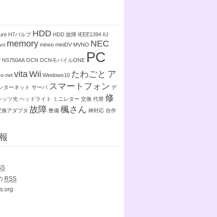
HDD
ure
H7バルブ
HDD 故障
IEEE1394
IIJ
memory
NEC
vo
mineo
miniDV
MVNO
PC
0
NS750AA
OCN
OCNモバイルONE
vita
Wii
たわごと
ア
so-net
Windows10
スマートフォン
ンターネット
サーバ
デ
修
レッツ光
ヘッドライト
ミニレター
交換
代替
故障
楓さん
変換アダプタ
整備
神対応
自作
報
SS
の
RSS
s.org