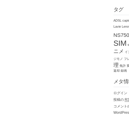
タグ
ADSL
capt
Lavie
Leno
NS75
SIM
ニメ
イ
ジモノ
フ
理
免許
返却
録画
メタ情
ログイン
投稿の
R
コメント
WordPres