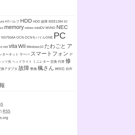
HDD
ure
H7バルブ
HDD 故障
IEEE1394
IIJ
memory
NEC
vo
mineo
miniDV
MVNO
PC
0
NS750AA
OCN
OCNモバイルONE
vita
Wii
たわごと
ア
so-net
Windows10
スマートフォン
ンターネット
サーバ
デ
修
レッツ光
ヘッドライト
ミニレター
交換
代替
故障
楓さん
変換アダプタ
整備
神対応
自作
報
SS
の
RSS
s.org