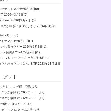
ックナット
2026年5月28日(0)
完了
2026年3月6日(0)
io bros.
2026年2月21日(0)
ディスクが吐き出されてしまう
2026年1月28日
4年12月6日(1)
ナドナ
2024年8月22日(1)
ンバル買ったどー
2024年6月8日(1)
カウント削除
2024年4月21日(1)
て ＶU メーター
2024年4月15日(1)
ったと思ったのになぁ。NTP
2023年11月18日
コメント
終了に対して
に
後藤 克巳
より
ィスクが故障
に
C6エラー！ |
より
ィスクが故障
に
C6エラー！ |
より
5その後
に
きゃんころ
より
トディスク
に
きゃんころ
より