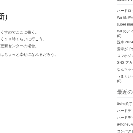
ハードロ
新）
Wii 修理
super mar
Wii の
無くすのでここに書く。
(0)
なく１０時くらいに行こう。
洗車
202
の更新センターの場合。
愛車がド
私はちょっと幸せになれるだろう。
スマホジ
SNS ア
なんちゃっ
うまくい
(0)
最近の
0sim 
ハードデ
ハードデ
iPhone
コンパク