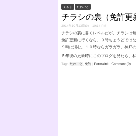
くるま
たわごと
チラシの裏（免許更
2014年10月13日(0) – 10:14 PM
チラシの裏に書くレベルだが、チラシは
免許更新に行くなら、９時ちょうどでは
９時は混む。１０時ならガラガラ。神戸
５年後の更新時にこのブログを見たら、
Tags
たわごと
,
免許
|
Permalink
|
Comment (0)