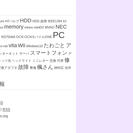
HDD
ure
H7バルブ
HDD 故障
IEEE1394
IIJ
memory
NEC
vo
mineo
miniDV
MVNO
PC
0
NS750AA
OCN
OCNモバイルONE
vita
Wii
たわごと
ア
so-net
Windows10
スマートフォン
ンターネット
サーバ
デ
修
レッツ光
ヘッドライト
ミニレター
交換
代替
故障
楓さん
変換アダプタ
整備
神対応
自作
報
SS
の
RSS
s.org