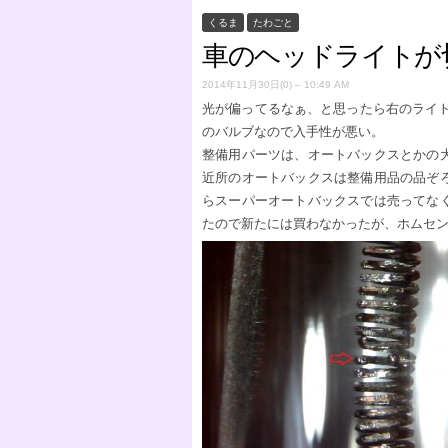
くるま
たわごと
車のヘッドライトが
2014年11月30日(0) – 10:49 AM
光が偏ってるなぁ、と思ったら右のライト
のバルブなので入手性が悪い。
整備用パーツは、オートバックスとかの
近所のオートバックスは整備用品の品ぞ
らスーパーオートバックスでは売ってな
たので新たには買わなかったが、ホムセ