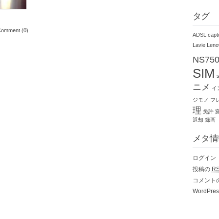
タグ
omment (0)
ADSL
capt
Lavie
Leno
NS75
SIM
ニメ
イ
ジモノ
フ
理
免許
返却
録画
メタ情
ログイン
投稿の
R
コメント
WordPres