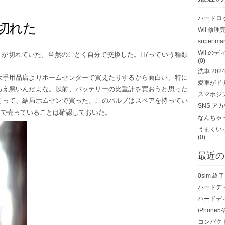
ハードロ
切れた
Wii 修理
super mar
Wii の
が切れていた。当然のごとく自分で交換した。H7っていう種類
(0)
洗車
202
大手用品店よりホームセンターで買えたりするから面白い。特に
愛車がド
ろえ悪いんだよな。以前、バッテリーの比重計を買おうと思った
スマホジ
くって、結局ホムセンで買った。このバルブはスペアを持ってい
SNS ア
ンで売っていることは確認しておいた。
なんちゃっ
うまくい
(0)
最近の
0sim 
ハードデ
ハードデ
iPhone
コンパク