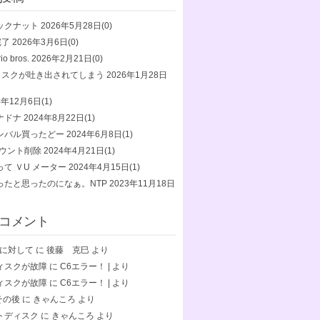
ックナット
2026年5月28日(0)
完了
2026年3月6日(0)
io bros.
2026年2月21日(0)
ディスクが吐き出されてしまう
2026年1月28日
4年12月6日(1)
ナドナ
2024年8月22日(1)
ンバル買ったどー
2024年6月8日(1)
カウント削除
2024年4月21日(1)
て ＶU メーター
2024年4月15日(1)
ったと思ったのになぁ。NTP
2023年11月18日
コメント
終了に対して
に
後藤 克巳
より
ィスクが故障
に
C6エラー！ |
より
ィスクが故障
に
C6エラー！ |
より
5その後
に
きゃんころ
より
トディスク
に
きゃんころ
より